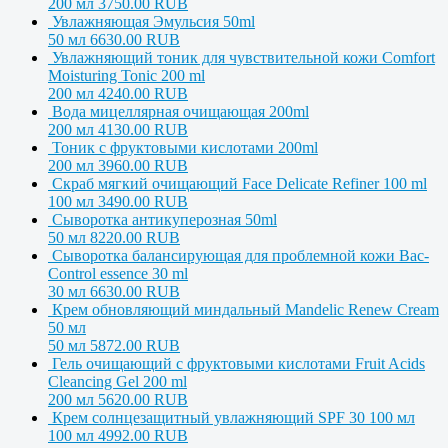
200 мл
3750.00 RUB
Увлажняющая Эмульсия 50ml
50 мл
6630.00 RUB
Увлажняющий тоник для чувствительной кожи Comfort
Moisturing Tonic 200 ml
200 мл
4240.00 RUB
Вода мицеллярная очищающая 200ml
200 мл
4130.00 RUB
Тоник с фруктовыми кислотами 200ml
200 мл
3960.00 RUB
Скраб мягкий очищающий Face Delicate Refiner 100 ml
100 мл
3490.00 RUB
Сыворотка антикуперозная 50ml
50 мл
8220.00 RUB
Сыворотка балансирующая для проблемной кожи Bac-
Control essence 30 ml
30 мл
6630.00 RUB
Крем обновляющий миндальный Mandelic Renew Cream
50 мл
50 мл
5872.00 RUB
Гель очищающий с фруктовыми кислотами Fruit Acids
Cleancing Gel 200 ml
200 мл
5620.00 RUB
Крем солнцезащитный увлажняющий SPF 30 100 мл
100 мл
4992.00 RUB