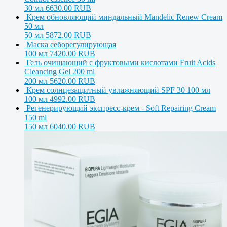
30 мл
6630.00 RUB
Крем обновляющий миндальный Mandelic Renew Cream
50 мл
50 мл
5872.00 RUB
Маска себорегулирующая
100 мл
7420.00 RUB
Гель очищающий с фруктовыми кислотами Fruit Acids
Cleancing Gel 200 ml
200 мл
5620.00 RUB
Крем солнцезащитный увлажняющий SPF 30 100 мл
100 мл
4992.00 RUB
Регенерирующий экспресс-крем - Soft Repairing Cream
150 ml
150 мл
6040.00 RUB