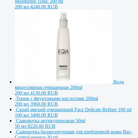
Moisturing Tonic 200 ml
200 мл
4240.00 RUB
Вода
мицеллярная очищающая 200ml
200 мл
4130.00 RUB
Тоник с фруктовыми кислотами 200ml
200 мл
3960.00 RUB
Скраб мягкий очищающий Face Delicate Refiner 100 ml
100 мл
3490.00 RUB
Сыворотка антикуперозная 50ml
50 мл
8220.00 RUB
Сыворотка балансирующая для проблемной кожи Bac-
Control essence 30 ml