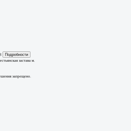
8
Подробности
естьянская застава м.
решения запрещено.